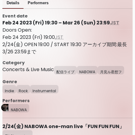
Details
Performers
Event date
Feb 24 2023 (Fri) 19:30 – Mar 26 (Sun) 23:59
JST
Doors Open:
Feb 24 2023 (Fri) 19:00
JST
2/24(金) OPEN 19:00 / START 19:30 アーカイブ期間:最長
3/26 23:59まで
Category
Concerts & Live Music
配信ライブ
NABOWA
月見ル君想フ
Genre
Indie
Rock
Instrumental
Performers
NABOWA
2/24(金) NABOWA one-man live「FUN FUN FUN」