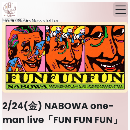
Home
Events
Home
News
Newsletter
2/24(金) NABOWA one-
man live「FUN FUN FUN」