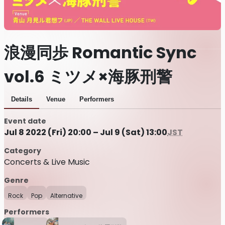
浪漫同歩 Romantic Sync
vol.6 ミツメ×海豚刑警
Details
Venue
Performers
Event date
Jul 8 2022 (Fri) 20:00 – Jul 9 (Sat) 13:00
JST
Category
Concerts & Live Music
Genre
Rock
Pop
Alternative
Performers