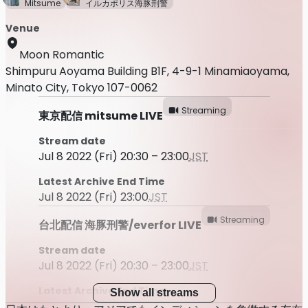
Mitsume
イルカポリス海豚刑警
Venue
Moon Romantic
Shimpuru Aoyama Building B1F, 4-9-1 Minamiaoyama,
Minato City, Tokyo 107-0062
Streaming
東京配信 mitsume LIVE
Stream date
Jul 8 2022 (Fri) 20:30 – 23:00
JST
Latest Archive End Time
Jul 8 2022 (Fri) 23:00
JST
Streaming
台北配信 海豚刑警/everfor LIVE
Stream date
Jul 8 2022 (Fri) 20:30 – 23:00
JST
Latest Archive End Time
Show all streams
Jul 8 2022 (Fri) 23:00
JST